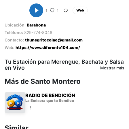
1
1
Web
Ubicación:
Barahona
Teléfono:
829-774-8048
Contacto:
thunegritocolao@gmail.com
Web:
https://www.diferente104.com/
Tu Estación para Merengue, Bachata y Salsa
en Vivo
Mostrar más
Más de Santo Montero
Diferente 104 Barahona
es la plataforma musical online y radial
que necesitas. Sintoniza y descubre una mezcla única que
rompe esquemas en la República Dominicana.
RADIO DE BENDICIÓN
Somos líderes en el Sur, ofreciendo lo mejor del Merengue, la
La Emisora que te Bendice
Bachata y la Salsa para que disfrutes de un ritmo
incomparable.
Variedad de Géneros en una Sola Frecuencia
Similar