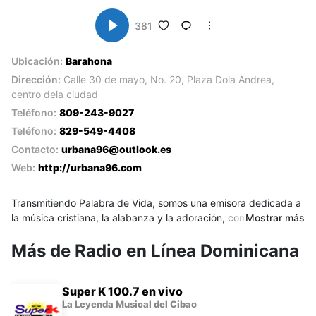
381
Ubicación:
Barahona
Dirección:
Calle 30 de mayo, No. 20, Plaza Dola Andrea,
centro dela ciudad
Teléfono:
809-243-9027
Teléfono:
829-549-4408
Contacto:
urbana96@outlook.es
Web:
http://urbana96.com
Transmitiendo Palabra de Vida, somos una emisora dedicada a
la música cristiana, la alabanza y la adoración, con el propósito
Mostrar más
de exaltar a nuestro Señor. Formamos parte de Urbana96
Radio Alabanza FM:
Más de Radio en Línea Dominicana
Media Group, operando desde la ciudad de Barahona.
Transmitiendo palabra de
Super K 100.7 en vivo
vida
La Leyenda Musical del Cibao
Conéctate con nosotros para disfrutar de una señal divina y