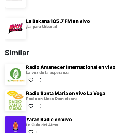
programas diseñados para fortalecer tu vida espiritual. Somos
tu punto de encuentro diario con la música que inspira y los
Contactos:
mensajes que transforman tu corazón.
La Bakana 105.7 FM en vivo
¡La para Urbana!
📍 Ubicación: Calle 30 de Mayo N.º 20, Plaza Dola Andrea,
centro de la ciudad.
📞 Teléfonos: 809‑243‑9027 / 829‑549‑4408
Similar
✉️ Correo electrónico: urbana96@outlook.es
Radio Amanecer Internacional en vivo
La voz de la esperanza
Radio Santa María en vivo La Vega
Radio en Línea Dominicana
Yarah Radio en vivo
La Guía del Alma
1