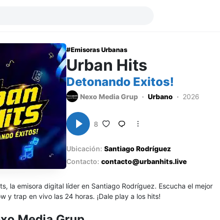
Emisoras Urbanas
Urban Hits
Detonando Exitos!
Nexo Media Grup
Urbano
2026
8
Ubicación:
Santiago Rodríguez
Contacto:
contacto@urbanhits.live
ts, la emisora digital líder en Santiago Rodríguez. Escucha el mejor
y trap en vivo las 24 horas. ¡Dale play a los hits!
xo Media Grup