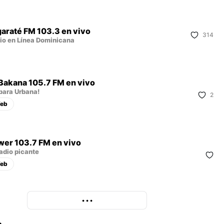
araté FM 103.3 en vivo
314
io en Línea Dominicana
 Bakana 105.7 FM en vivo
 para Urbana!
2
eb
wer 103.7 FM en vivo
radio picante
eb
More
• • •