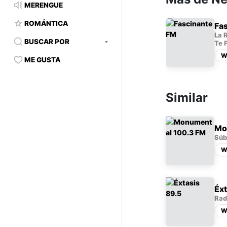
MERENGUE
ROMÁNTICA
Fa
La 
BUSCAR POR
Te 
W
ME GUSTA
Similar
Mo
Súb
W
Éxt
Rad
W