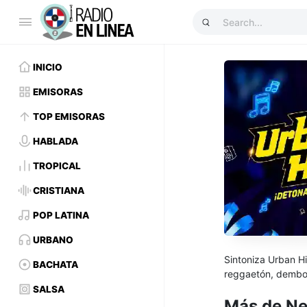
INICIO
EMISORAS
TOP EMISORAS
HABLADA
TROPICAL
CRISTIANA
POP LATINA
URBANO
Sintoniza Urban Hi
BACHATA
reggaetón, dembow 
SALSA
Más de Ne