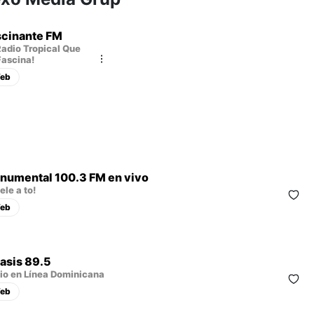
scinante FM
Radio Tropical Que
Fascina!
eb
numental 100.3 FM en vivo
ele a to!
eb
asis 89.5
io en Línea Dominicana
eb