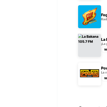
Fog
Rad
La
¡La
W
Po
La 
W